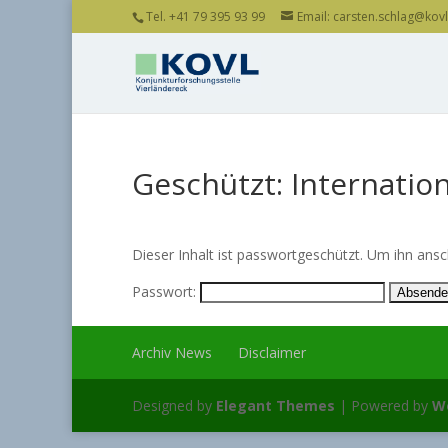
Tel. +41 79 395 93 99
Email: carsten.schlag@kovl.
Geschützt: Internation
Dieser Inhalt ist passwortgeschützt. Um ihn ans
Passwort:
Archiv News
Disclaimer
Designed by
Elegant Themes
| Powered by
W