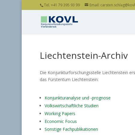
Tel. +41 79 395 93 99
Email: carsten.schlag@kovl.
Liechtenstein-Archiv
Die Konjunkturforschungsstelle Liechtenstein er
das Fürstentum Liechtenstein:
Konjunkturanalyse und -prognose
Volkswirtschaftliche Studien
Working Papers
Economic Focus
Sonstige Fachpublikationen