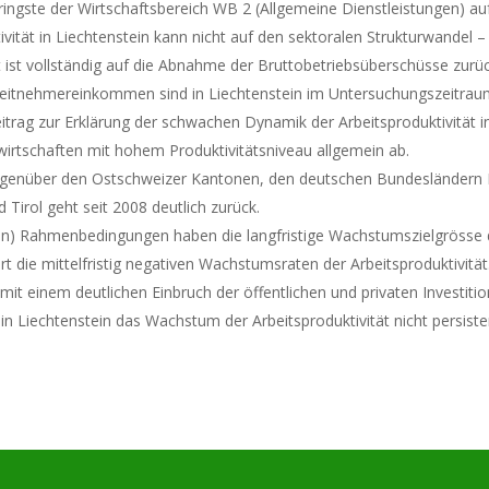
ringste der Wirtschaftsbereich WB 2 (Allgemeine Dienstleistungen) auf
ität in Liechtenstein kann nicht auf den sektoralen Strukturwandel – 
 ist vollständig auf die Abnahme der Bruttobetriebsüberschüsse zurü
Arbeitnehmereinkommen sind in Liechtenstein im Untersuchungszeitrau
itrag zur Erklärung der schwachen Dynamik der Arbeitsproduktivität in
swirtschaften mit hohem Produktivitätsniveau allgemein ab.
 gegenüber den Ostschweizer Kantonen, den deutschen Bundesländer
Tirol geht seit 2008 deutlich zurück.
en) Rahmenbedingungen haben die langfristige Wachstumszielgrösse der
ärt die mittelfristig negativen Wachstumsraten der Arbeitsproduktivität
 mit einem deutlichen Einbruch der öffentlichen und privaten Investitio
in Liechtenstein das Wachstum der Arbeitsproduktivität nicht persisten