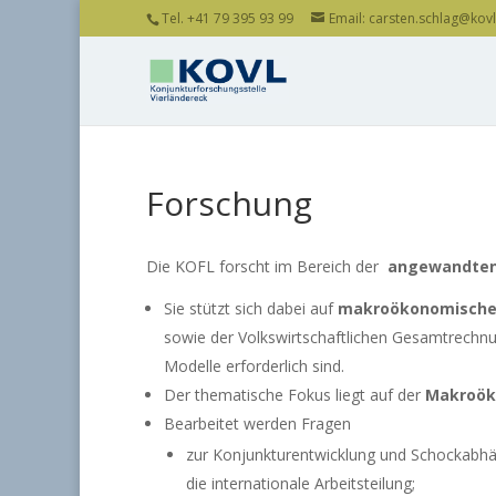
Tel. +41 79 395 93 99
Email: carsten.schlag@kovl.
Forschung
Die KOFL forscht im Bereich der
angewandten 
Sie stützt sich dabei auf
makroökonomische
sowie der Volkswirtschaftlichen Gesamtrechn
Modelle erforderlich sind.
Der thematische Fokus liegt auf der
Makroöko
Bearbeitet werden Fragen
zur Konjunkturentwicklung und Schockabhäng
die internationale Arbeitsteilung;