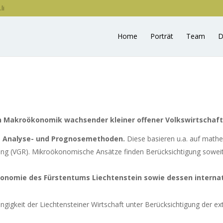
li
Home
Porträt
Team
D
Makroökonomik wachsender kleiner offener Volkswirtschaf
 Analyse- und Prognosemethoden.
Diese basieren u.a. auf mat
ung (VGR). Mikroökonomische Ansätze finden Berücksichtigung sowei
nomie des Fürstentums Liechtenstein sowie dessen interna
igkeit der Liechtensteiner Wirtschaft unter Berücksichtigung der ext