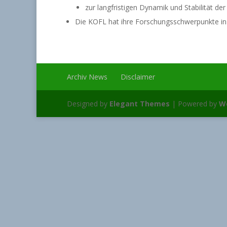
zur langfristigen Dynamik und Stabilität de
Die KOFL hat ihre Forschungsschwerpunkte i
Archiv News
Disclaimer
Designed by
Elegant Themes
| Powered by
W