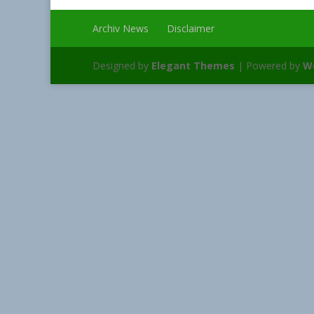
Archiv News
Disclaimer
Designed by
Elegant Themes
| Powered by
W