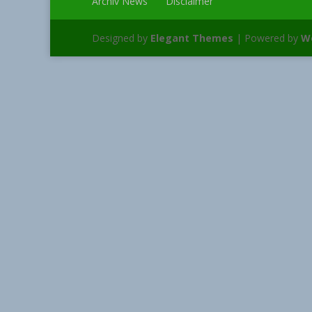
Archiv News
Disclaimer
Designed by
Elegant Themes
| Powered by
W