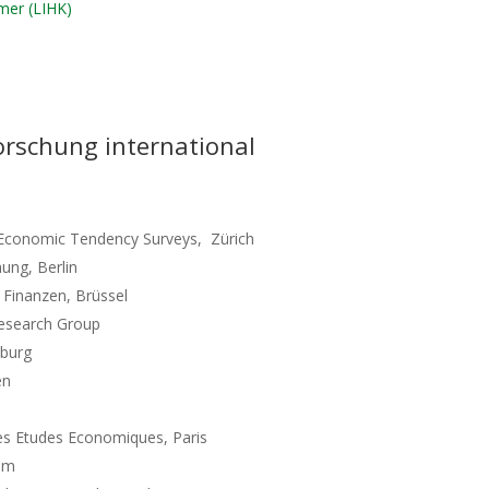
mer (LIHK)
orschung international
 Economic Tendency Surveys, Zürich
ung, Berlin
 Finanzen, Brüssel
esearch Group
mburg
en
 des Etudes Economiques, Paris
Rom